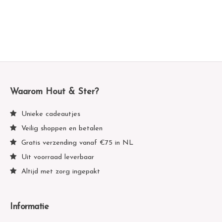
To Do list Cat
Wenskaart ‘Happy Pills’
€
2,95
€
1,35
Waarom Hout & Ster?
Unieke cadeautjes
Veilig shoppen en betalen
Gratis verzending vanaf €75 in NL
Uit voorraad leverbaar
Altijd met zorg ingepakt
Informatie