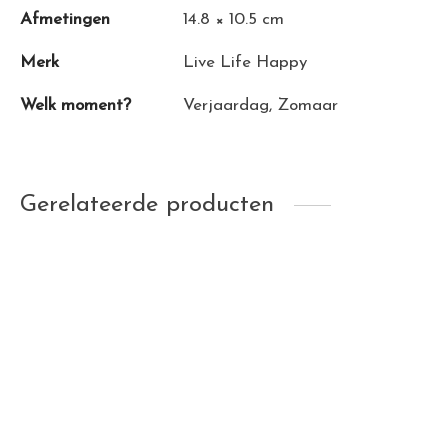
Afmetingen
14.8 × 10.5 cm
Merk
Live Life Happy
Welk moment?
Verjaardag
,
Zomaar
Gerelateerde producten
Wenskaart ‘Happy new
Notitieblok No Probllama
home’
€
2,95
€
1,35