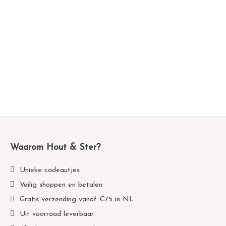
€
0,70
€
6,50
Sticker Regenboog XL
Stickers onwIJS leuk
€
1,50
€
0,70
Waarom Hout & Ster?
Unieke cadeautjes
Veilig shoppen en betalen
Gratis verzending vanaf €75 in NL
Uit voorraad leverbaar