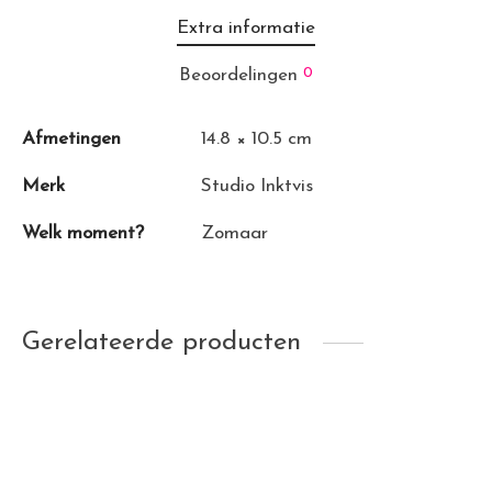
Extra informatie
0
Beoordelingen
Afmetingen
14.8 × 10.5 cm
Merk
Studio Inktvis
Welk moment?
Zomaar
Gerelateerde producten
Week planner Tough
Stickers BIJzonder jaar
cookie