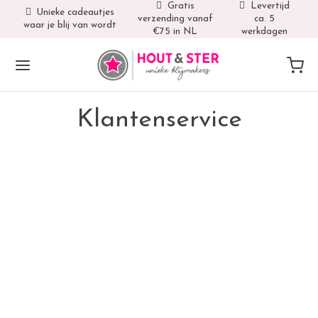
Gratis
Levertijd
Unieke cadeautjes
verzending vanaf
ca. 5
waar je blij van wordt
€75 in NL
werkdagen
Klantenservice